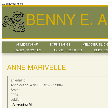
Gå til hovedindhold
BENNY E. 
I ANLEDNING AF
BØRNESANGE
MELODIER TIL DI
RADIO, TV OG FILM
ANDRE PROJEKTER
BEDSTEM
ANNE MARIVELLE
anledning:
Anne-Marie Wivel 60 år 26/7 2004
Arstal:
2004
sektion:
I Anledning Af