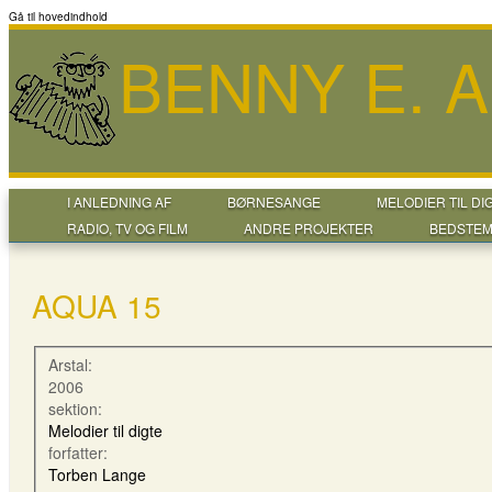
Gå til hovedindhold
BENNY E. 
I ANLEDNING AF
BØRNESANGE
MELODIER TIL DI
RADIO, TV OG FILM
ANDRE PROJEKTER
BEDSTEM
AQUA 15
Arstal:
2006
sektion:
Melodier til digte
forfatter:
Torben Lange