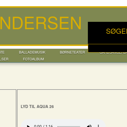
ANDERSEN
SØGE
GTE
BALLADEMUSIK
BØRNETEATER
GÅRDSANGERJ
LSER
FOTOALBUM
LYD TIL AQUA 26