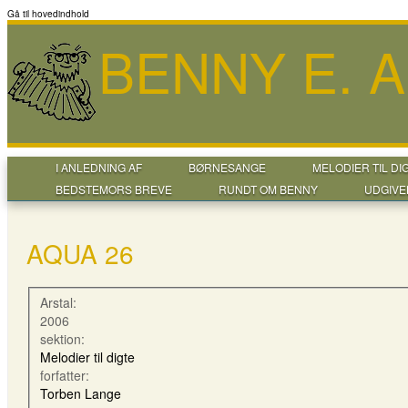
Gå til hovedindhold
BENNY E. 
I ANLEDNING AF
BØRNESANGE
MELODIER TIL DI
BEDSTEMORS BREVE
RUNDT OM BENNY
UDGIVE
AQUA 26
Arstal:
2006
sektion:
Melodier til digte
forfatter:
Torben Lange