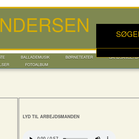
ANDERSEN
SØGE
GTE
BALLADEMUSIK
BØRNETEATER
GÅRDSANGERJ
LSER
FOTOALBUM
LYD TIL ARBEJDSMANDEN