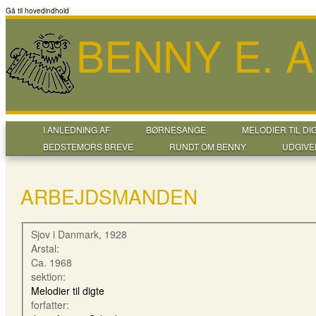
Gå til hovedindhold
BENNY E. 
I ANLEDNING AF
BØRNESANGE
MELODIER TIL DI
BEDSTEMORS BREVE
RUNDT OM BENNY
UDGIVE
ARBEJDSMANDEN
Sjov i Danmark, 1928
Arstal:
Ca. 1968
sektion:
Melodier til digte
forfatter: