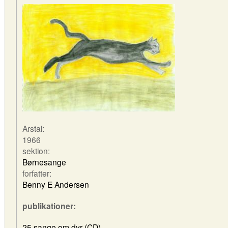
Arstal:
1966
sektion:
Børnesange
forfatter:
Benny E Andersen
publikationer:
25 sange om dyr (CD)