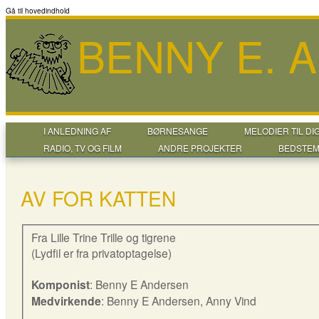
Gå til hovedindhold
BENNY E. 
I ANLEDNING AF
BØRNESANGE
MELODIER TIL DI
RADIO, TV OG FILM
ANDRE PROJEKTER
BEDSTEM
AV FOR KATTEN
Fra Lille Trine Trille og tigrene
(Lydfil er fra privatoptagelse)
Komponist
: Benny E Andersen
Medvirkende
: Benny E Andersen, Anny Vind