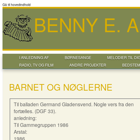
Gå til hovedindhold
BENNY E. 
I ANLEDNING AF
BØRNESANGE
MELODIER TIL DI
RADIO, TV OG FILM
ANDRE PROJEKTER
BEDSTEM
BARNET OG NØGLERNE
Til balladen Germand Gladensvend. Nogle vers fra den
fortælles. (DGF 33).
anledning:
Til Gammegruppen 1986
Arstal:
1986