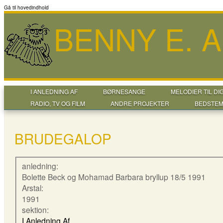
Gå til hovedindhold
BENNY E. 
I ANLEDNING AF
BØRNESANGE
MELODIER TIL DI
RADIO, TV OG FILM
ANDRE PROJEKTER
BEDSTEM
BRUDEGALOP
anledning:
Bolette Beck og Mohamad Barbara bryllup 18/5 1991
Arstal:
1991
sektion:
I Anledning Af