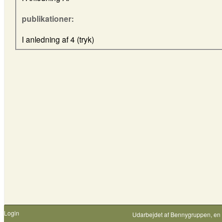
publikationer:
I anledning af 4 (tryk)
Login
Udarbejdet af
Bennygruppen
, en