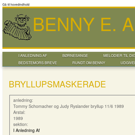
Gå til hovedindhold
BENNY E. 
I ANLEDNING AF
BØRNESANGE
MELODIER TIL DI
BEDSTEMORS BREVE
RUNDT OM BENNY
UDGIVE
BRYLLUPSMASKERADE
anledning:
Tommy Schomacher og Judy Ryslander bryllup 11/6 1989
Arstal:
1989
sektion:
I Anledning Af