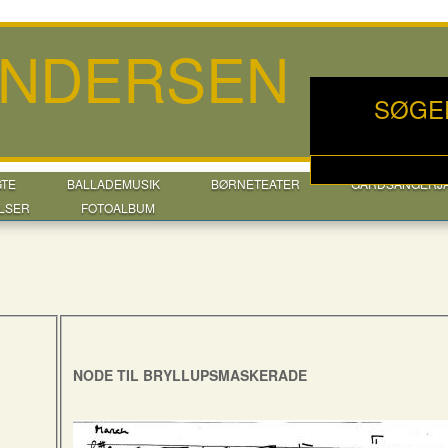
ANDERSEN
SØGE
GTE
BALLADEMUSIK
BØRNETEATER
GÅRDSANGERJ
LSER
FOTOALBUM
NODE TIL BRYLLUPSMASKERADE