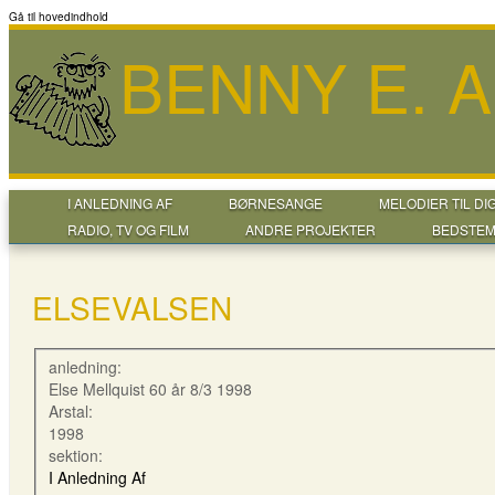
Gå til hovedindhold
BENNY E. 
I ANLEDNING AF
BØRNESANGE
MELODIER TIL DI
RADIO, TV OG FILM
ANDRE PROJEKTER
BEDSTEM
ELSEVALSEN
anledning:
Else Mellquist 60 år 8/3 1998
Arstal:
1998
sektion:
I Anledning Af