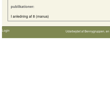
publikationer:
I anledning af 8 (manus)
Login
Udarbejdet af
Bennygruppen
, en