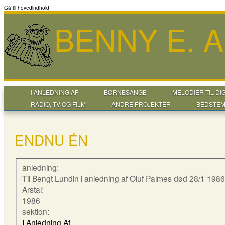
Gå til hovedindhold
BENNY E. 
I ANLEDNING AF
BØRNESANGE
MELODIER TIL DI
RADIO, TV OG FILM
ANDRE PROJEKTER
BEDSTEM
ENDNU ÉN
anledning:
Til Bengt Lundin i anledning af Oluf Palmes død 28/1 1986
Arstal:
1986
sektion:
I Anledning Af