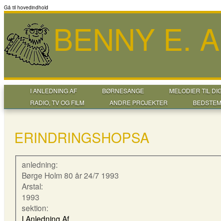
Gå til hovedindhold
BENNY E. 
I ANLEDNING AF
BØRNESANGE
MELODIER TIL DI
RADIO, TV OG FILM
ANDRE PROJEKTER
BEDSTEM
ERINDRINGSHOPSA
anledning:
Børge Holm 80 år 24/7 1993
Arstal:
1993
sektion:
I Anledning Af