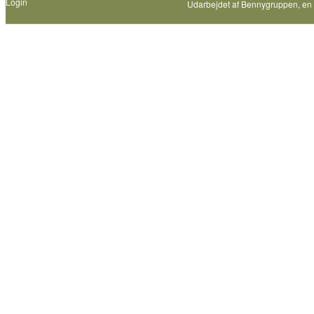
Login
Udarbejdet af
Bennygruppen
, en