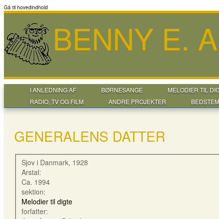
Gå til hovedindhold
BENNY E. 
I ANLEDNING AF
BØRNESANGE
MELODIER TIL DI
RADIO, TV OG FILM
ANDRE PROJEKTER
BEDSTEM
GENERALENS DATTER
Sjov i Danmark, 1928
Arstal:
Ca. 1994
sektion:
Melodier til digte
forfatter: