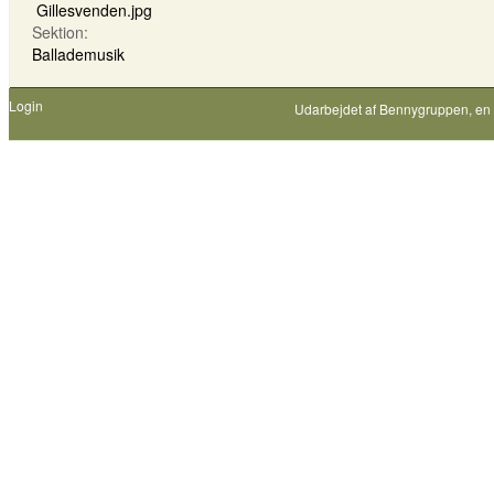
Gillesvenden.jpg
Sektion:
Ballademusik
Login
Udarbejdet af
Bennygruppen
, en