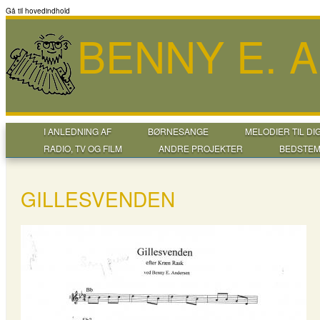
Gå til hovedindhold
BENNY E. 
I ANLEDNING AF
BØRNESANGE
MELODIER TIL DI
RADIO, TV OG FILM
ANDRE PROJEKTER
BEDSTEM
GILLESVENDEN