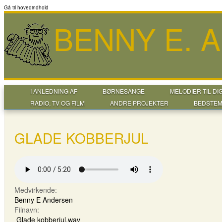
Gå til hovedindhold
BENNY E. 
I ANLEDNING AF
BØRNESANGE
MELODIER TIL DI
RADIO, TV OG FILM
ANDRE PROJEKTER
BEDSTEM
GLADE KOBBERJUL
Medvirkende:
Benny E Andersen
Filnavn:
Glade kobberjul.wav