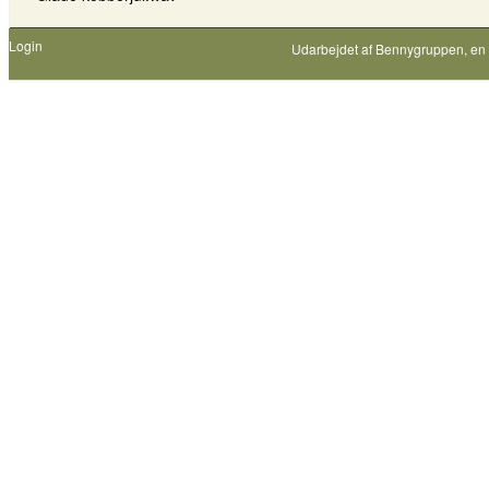
Login
Udarbejdet af
Bennygruppen
, en