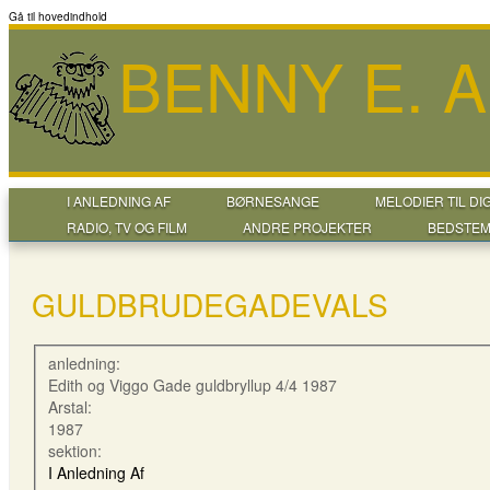
Gå til hovedindhold
BENNY E. 
I ANLEDNING AF
BØRNESANGE
MELODIER TIL DI
RADIO, TV OG FILM
ANDRE PROJEKTER
BEDSTEM
GULDBRUDEGADEVALS
anledning:
Edith og Viggo Gade guldbryllup 4/4 1987
Arstal:
1987
sektion:
I Anledning Af