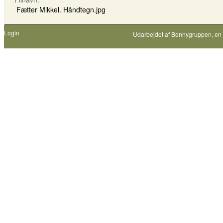
Fætter Mikkel. Håndtegn.jpg
Login
Udarbejdet af
Bennygruppen
, en