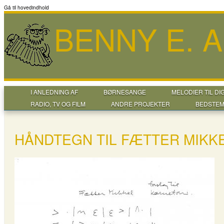
Gå til hovedindhold
BENNY E. 
I ANLEDNING AF
BØRNESANGE
MELODIER TIL DI
RADIO, TV OG FILM
ANDRE PROJEKTER
BEDSTEM
HÅNDTEGN TIL FÆTTER MIKK