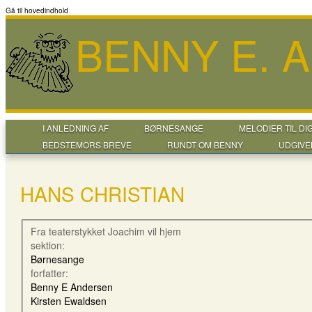
Gå til hovedindhold
BENNY E. 
I ANLEDNING AF
BØRNESANGE
MELODIER TIL DI
BEDSTEMORS BREVE
RUNDT OM BENNY
UDGIVE
HANS CHRISTIAN
Fra teaterstykket Joachim vil hjem
sektion:
Børnesange
forfatter:
Benny E Andersen
Kirsten Ewaldsen