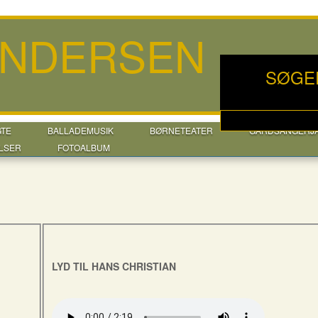
ANDERSEN
SØGE
GTE
BALLADEMUSIK
BØRNETEATER
GÅRDSANGERJ
LSER
FOTOALBUM
LYD TIL HANS CHRISTIAN