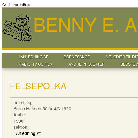
Gå til hovedindhold
BENNY E. 
I ANLEDNING AF
BØRNESANGE
MELODIER TIL DI
RADIO, TV OG FILM
ANDRE PROJEKTER
BEDSTEM
HELSEPOLKA
anledning:
Bente Hansen 50 år 4/3 1990
Arstal:
1990
sektion:
I Anledning Af