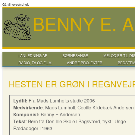
Gå til hovedindhold
BENNY E. 
I ANLEDNING AF
BØRNESANGE
MELODIER TIL DI
RADIO, TV OG FILM
ANDRE PROJEKTER
BEDSTEM
HESTEN ER GRØN I REGNVEJ
Lydfil:
Fra Mads Lumholts studie 2006
Medvirkende
: Mads Lumholt, Cecilie Kildebæk Andersen
Komponist:
Benny E Andersen
Tekst
: Børn fra Den lille Skole i Bagsværd, trykt i Unge
Pædadoger i 1963