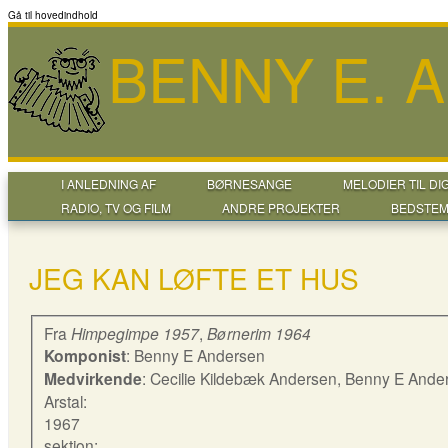
Gå til hovedindhold
BENNY E. 
I ANLEDNING AF
BØRNESANGE
MELODIER TIL DI
RADIO, TV OG FILM
ANDRE PROJEKTER
BEDSTEM
JEG KAN LØFTE ET HUS
Fra
Himpegimpe 1957
,
Børnerim 1964
Komponist
: Benny E Andersen
Medvirkende
: Cecilie Kildebæk Andersen, Benny E Ande
Arstal:
1967
sektion: