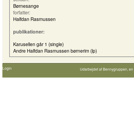
Børnesange
forfatter:
Halfdan Rasmussen
publikationer:
Karusellen går 1 (single)
Andre Halfdan Rasmussen børnerim (lp)
Login
Udarbejdet af
Bennygruppen
, en