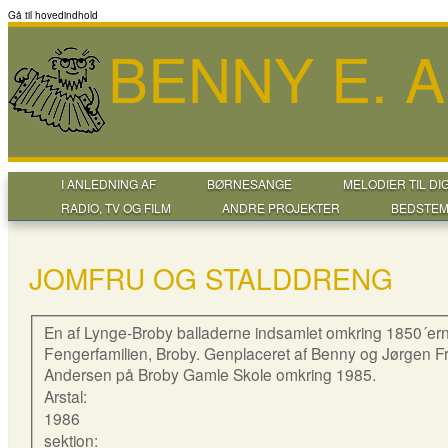
Gå til hovedindhold
BENNY E. 
I ANLEDNING AF
BØRNESANGE
MELODIER TIL DI
RADIO, TV OG FILM
ANDRE PROJEKTER
BEDSTEM
JOMFRU OG STALDDRENG
En af Lynge-Broby balladerne indsamlet omkring 1850´ern
Fengerfamilien, Broby. Genplaceret af Benny og Jørgen 
Andersen på Broby Gamle Skole omkring 1985.
Arstal:
1986
sektion: