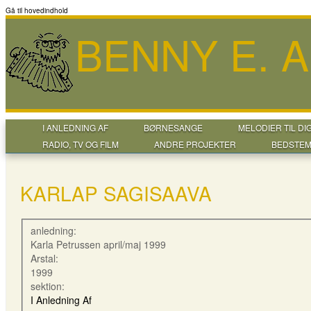
Gå til hovedindhold
BENNY E. 
I ANLEDNING AF
BØRNESANGE
MELODIER TIL DI
RADIO, TV OG FILM
ANDRE PROJEKTER
BEDSTEM
KARLAP SAGISAAVA
anledning:
Karla Petrussen april/maj 1999
Arstal:
1999
sektion:
I Anledning Af