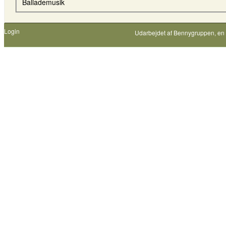
Ballademusik
Login
Udarbejdet af
Bennygruppen
, en