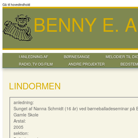
Gå til hovedindhold
BENNY E. 
I ANLEDNING AF
BØRNESANGE
MELODIER TIL DI
RADIO, TV OG FILM
ANDRE PROJEKTER
BEDSTEM
LINDORMEN
anledning:
Sunget af Nanna Schmidt (16 år) ved børneballadeseminar på 
Gamle Skole
Arstal:
2005
sektion: