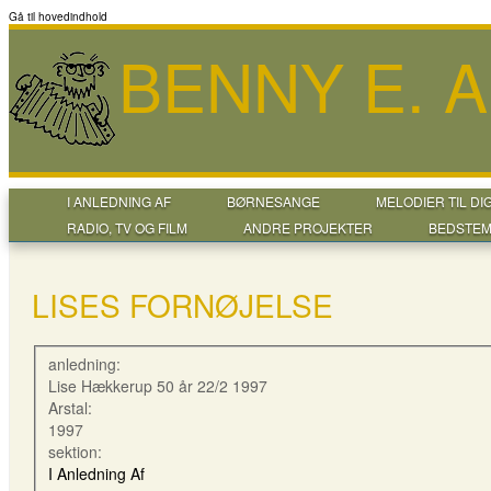
Gå til hovedindhold
BENNY E. 
I ANLEDNING AF
BØRNESANGE
MELODIER TIL DI
RADIO, TV OG FILM
ANDRE PROJEKTER
BEDSTEM
LISES FORNØJELSE
anledning:
Lise Hækkerup 50 år 22/2 1997
Arstal:
1997
sektion:
I Anledning Af