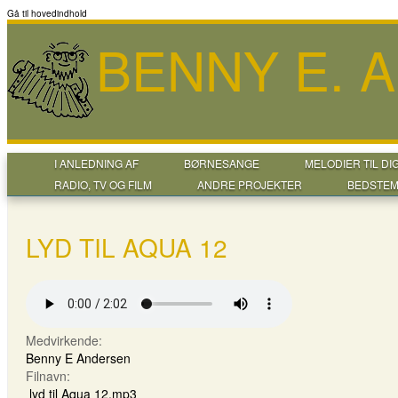
Gå til hovedindhold
BENNY E. 
I ANLEDNING AF
BØRNESANGE
MELODIER TIL DI
RADIO, TV OG FILM
ANDRE PROJEKTER
BEDSTEM
LYD TIL AQUA 12
Medvirkende:
Benny E Andersen
Filnavn:
lyd til Aqua 12.mp3