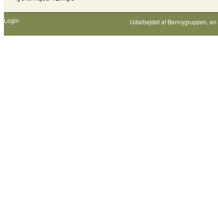
Login
Udarbejdet af
Bennygruppen
, en