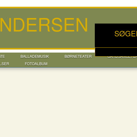
ANDERSEN
SØGE
GTE
BALLADEMUSIK
BØRNETEATER
GÅRDSANGERJ
LSER
FOTOALBUM