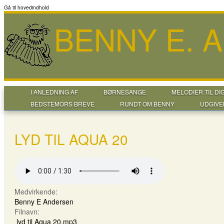
Gå til hovedindhold
BENNY E. 
I ANLEDNING AF
BØRNESANGE
MELODIER TIL DI
BEDSTEMORS BREVE
RUNDT OM BENNY
UDGIVE
LYD TIL AQUA 20
Medvirkende:
Benny E Andersen
Filnavn:
lyd til Aqua 20.mp3