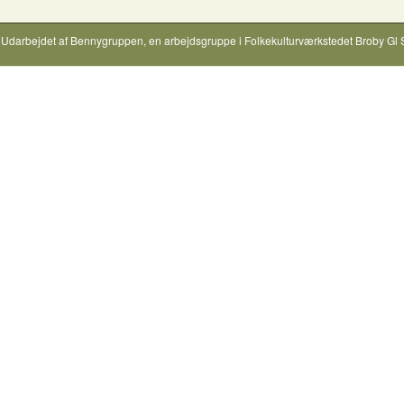
Udarbejdet af
Bennygruppen
, en arbejdsgruppe i
Folkekulturværkstedet Broby Gl 