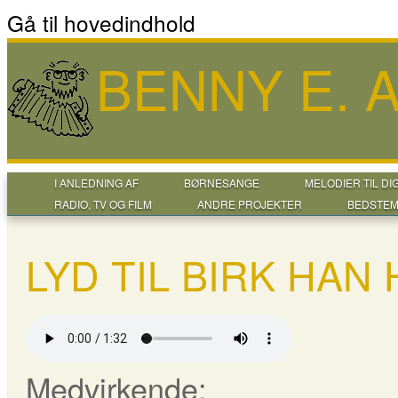
Gå til hovedindhold
BENNY E.
I ANLEDNING AF
BØRNESANGE
MELODIER TIL DI
RADIO, TV OG FILM
ANDRE PROJEKTER
BEDSTEM
LYD TIL BIRK HA
Medvirkende: