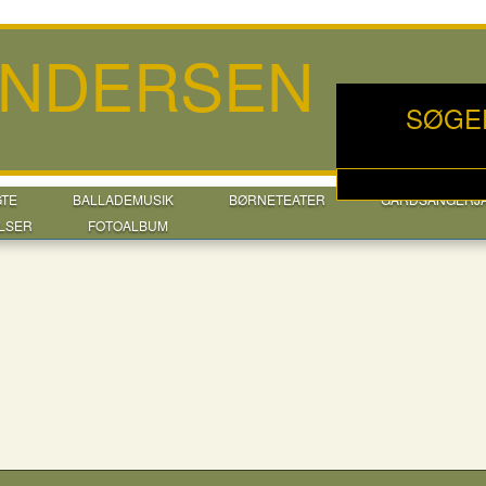
ANDERSEN
SØGE
GTE
BALLADEMUSIK
BØRNETEATER
GÅRDSANGERJ
LSER
FOTOALBUM