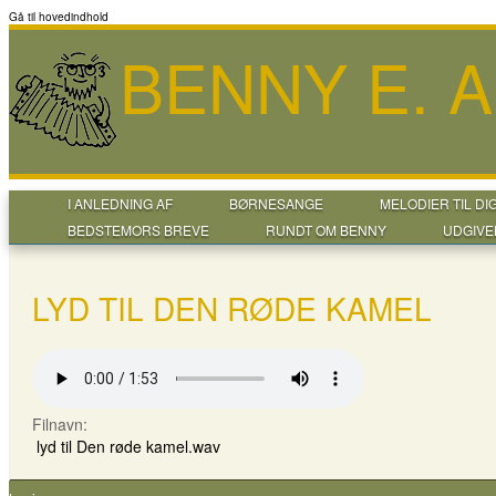
Gå til hovedindhold
BENNY E. 
I ANLEDNING AF
BØRNESANGE
MELODIER TIL DI
BEDSTEMORS BREVE
RUNDT OM BENNY
UDGIVE
LYD TIL DEN RØDE KAMEL
Filnavn:
lyd til Den røde kamel.wav