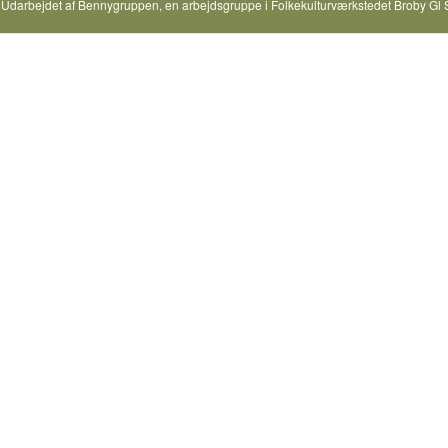
Udarbejdet af
Bennygruppen
, en arbejdsgruppe i
Folkekulturværkstedet Broby Gl 