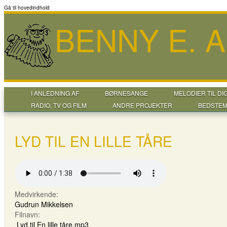
Gå til hovedindhold
BENNY E. 
I ANLEDNING AF
BØRNESANGE
MELODIER TIL DI
RADIO, TV OG FILM
ANDRE PROJEKTER
BEDSTEM
LYD TIL EN LILLE TÅRE
Medvirkende:
Gudrun Mikkelsen
Filnavn:
Lyd til En lille tåre.mp3