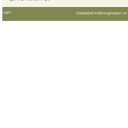
Login
Udarbejdet af
Bennygruppen
, en