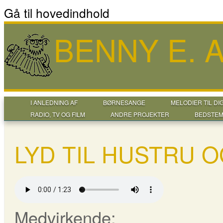
Gå til hovedindhold
BENNY E.
I ANLEDNING AF
BØRNESANGE
MELODIER TIL DI
RADIO, TV OG FILM
ANDRE PROJEKTER
BEDSTEM
LYD TIL HUSTRU 
Medvirkende: