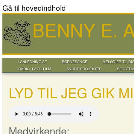
Gå til hovedindhold
BENNY E.
I ANLEDNING AF
BØRNESANGE
MELODIER TIL DI
RADIO, TV OG FILM
ANDRE PROJEKTER
BEDSTEM
LYD TIL JEG GIK 
Medvirkende: