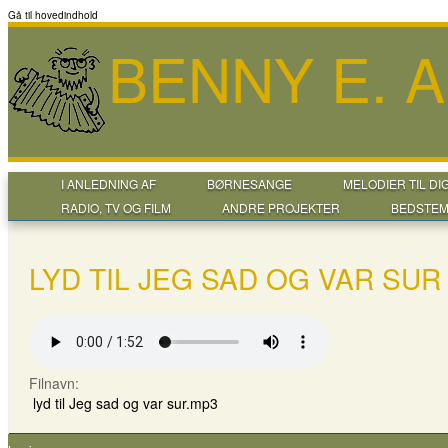
Gå til hovedindhold
BENNY E. 
I ANLEDNING AF
BØRNESANGE
MELODIER TIL DI
RADIO, TV OG FILM
ANDRE PROJEKTER
BEDSTEM
LYD TIL JEG SAD OG VAR SUR
Filnavn:
lyd til Jeg sad og var sur.mp3