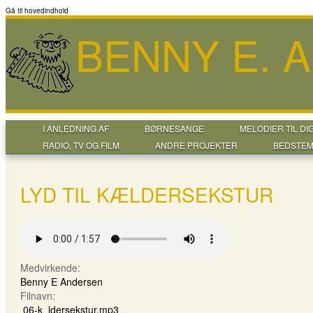
Gå til hovedindhold
BENNY E. 
I ANLEDNING AF
BØRNESANGE
MELODIER TIL DI
RADIO, TV OG FILM
ANDRE PROJEKTER
BEDSTEM
LYD TIL KÆLDERSEKSTUR
Medvirkende:
Benny E Andersen
Filnavn:
06-k_ldersekstur.mp3