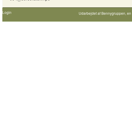
Login
Udarbejdet af
Bennygruppen
, en