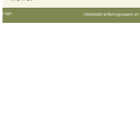
Login
Udarbejdet af
Bennygruppen
, en