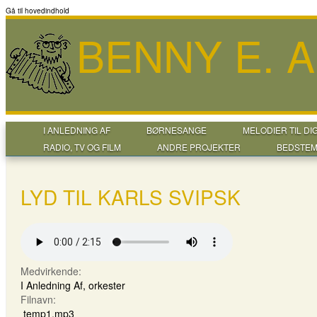
Gå til hovedindhold
BENNY E. 
I ANLEDNING AF
BØRNESANGE
MELODIER TIL DI
RADIO, TV OG FILM
ANDRE PROJEKTER
BEDSTEM
LYD TIL KARLS SVIPSK
Medvirkende:
I Anledning Af, orkester
Filnavn:
temp1.mp3