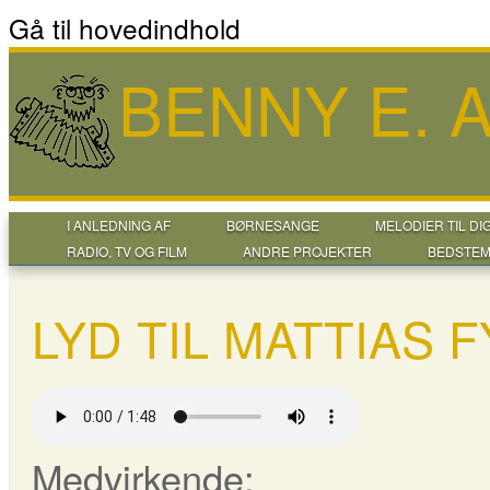
Gå til hovedindhold
BENNY E.
I ANLEDNING AF
BØRNESANGE
MELODIER TIL DI
RADIO, TV OG FILM
ANDRE PROJEKTER
BEDSTEM
LYD TIL MATTIAS 
Medvirkende: