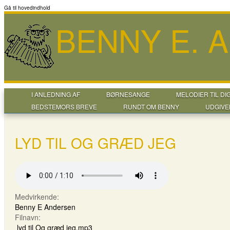
Gå til hovedindhold
BENNY E. 
I ANLEDNING AF
BØRNESANGE
MELODIER TIL DI
BEDSTEMORS BREVE
RUNDT OM BENNY
UDGIVE
LYD TIL OG GRÆD JEG
Medvirkende:
Benny E Andersen
Filnavn:
lyd til Og græd jeg.mp3