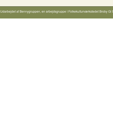
Udarbejdet af
Bennygruppen
, en arbejdsgruppe i
Folkekulturværkstedet Broby Gl 