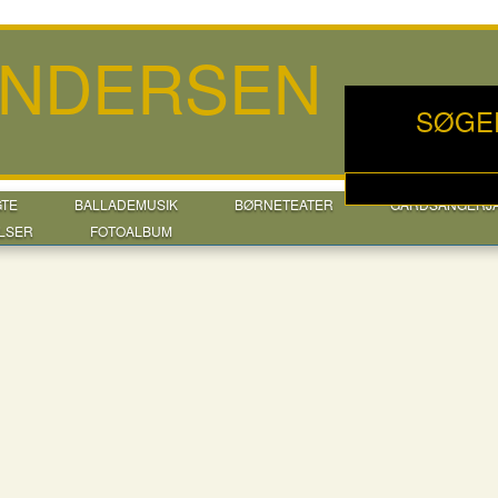
ANDERSEN
SØGE
GTE
BALLADEMUSIK
BØRNETEATER
GÅRDSANGERJ
LSER
FOTOALBUM