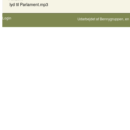
lyd til Parlament.mp3
Login
Udarbejdet af
Bennygruppen
, en