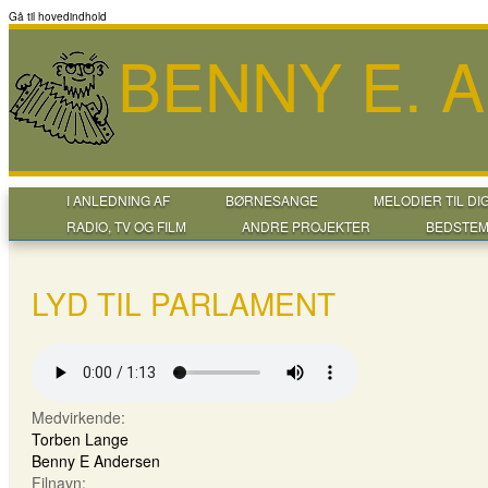
Gå til hovedindhold
BENNY E. 
I ANLEDNING AF
BØRNESANGE
MELODIER TIL DI
RADIO, TV OG FILM
ANDRE PROJEKTER
BEDSTEM
LYD TIL PARLAMENT
Medvirkende:
Torben Lange
Benny E Andersen
Filnavn: