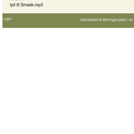
lyd til Smask.mp3
Login
Udarbejdet af
Bennygruppen
, en