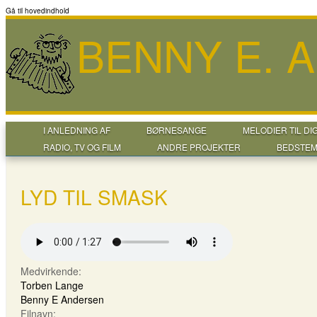
Gå til hovedindhold
BENNY E. 
I ANLEDNING AF
BØRNESANGE
MELODIER TIL DI
RADIO, TV OG FILM
ANDRE PROJEKTER
BEDSTEM
LYD TIL SMASK
Medvirkende:
Torben Lange
Benny E Andersen
Filnavn: