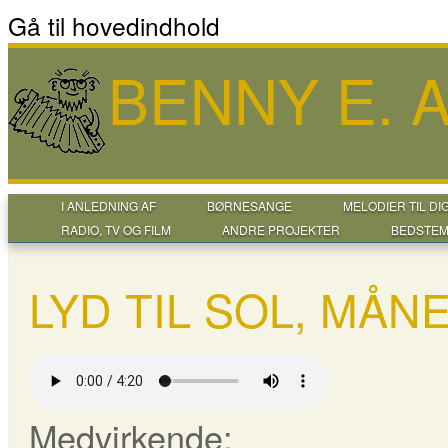
Gå til hovedindhold
BENNY E.
I ANLEDNING AF
BØRNESANGE
MELODIER TIL DI
RADIO, TV OG FILM
ANDRE PROJEKTER
BEDSTEM
LYD TIL SOL, MÅN
Medvirkende: