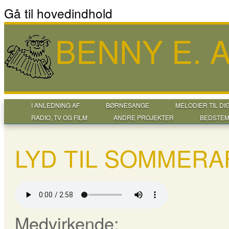
Gå til hovedindhold
BENNY E.
I ANLEDNING AF
BØRNESANGE
MELODIER TIL DI
RADIO, TV OG FILM
ANDRE PROJEKTER
BEDSTEM
LYD TIL SOMMERA
Medvirkende: