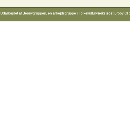
Udarbejdet af
Bennygruppen
, en arbejdsgruppe i
Folkekulturværkstedet Broby Gl 