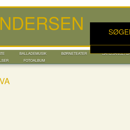
ANDERSEN
SØGE
GTE
BALLADEMUSIK
BØRNETEATER
GÅRDSANGERJ
LSER
FOTOALBUM
AVA