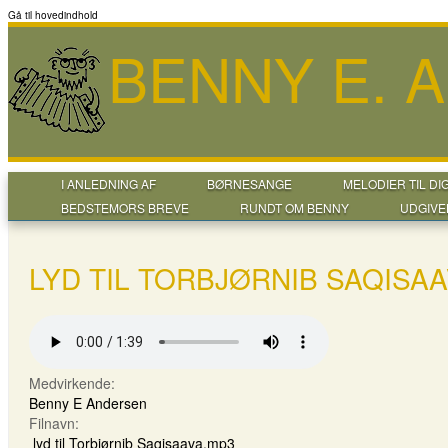
Gå til hovedindhold
BENNY E. 
I ANLEDNING AF
BØRNESANGE
MELODIER TIL DI
BEDSTEMORS BREVE
RUNDT OM BENNY
UDGIVE
LYD TIL TORBJØRNIB SAQISA
Medvirkende:
Benny E Andersen
Filnavn:
lyd til Torbjørnib Saqisaava.mp3