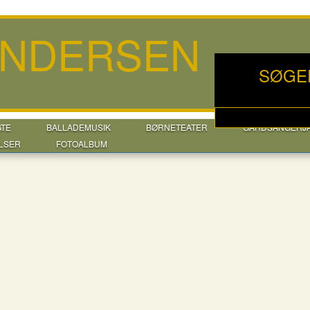
ANDERSEN
SØGE
GTE
BALLADEMUSIK
BØRNETEATER
GÅRDSANGERJ
LSER
FOTOALBUM