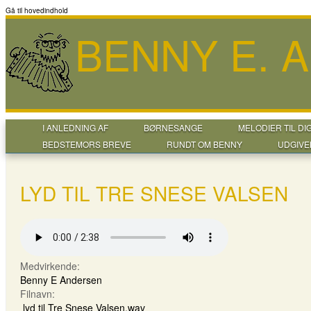
Gå til hovedindhold
BENNY E. 
I ANLEDNING AF
BØRNESANGE
MELODIER TIL DI
BEDSTEMORS BREVE
RUNDT OM BENNY
UDGIVE
LYD TIL TRE SNESE VALSEN
Medvirkende:
Benny E Andersen
Filnavn:
lyd til Tre Snese Valsen.wav