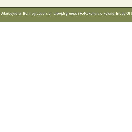
Udarbejdet af
Bennygruppen
, en arbejdsgruppe i
Folkekulturværkstedet Broby Gl 