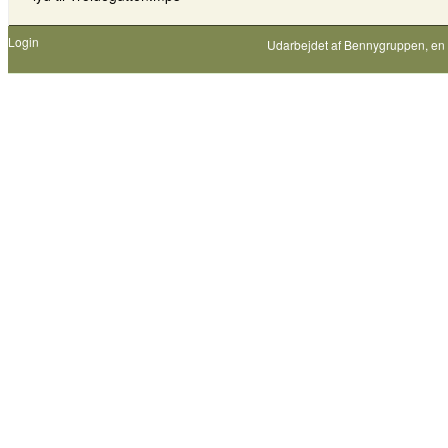
Login
Udarbejdet af
Bennygruppen
, en