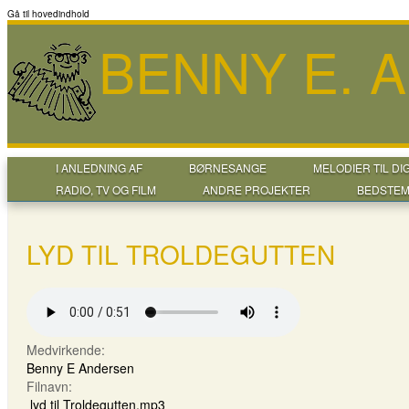
Gå til hovedindhold
BENNY E. 
I ANLEDNING AF
BØRNESANGE
MELODIER TIL DI
RADIO, TV OG FILM
ANDRE PROJEKTER
BEDSTEM
LYD TIL TROLDEGUTTEN
Medvirkende:
Benny E Andersen
Filnavn:
lyd til Troldegutten.mp3