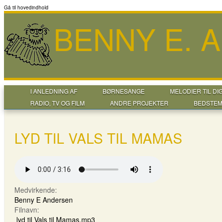
Gå til hovedindhold
BENNY E. 
I ANLEDNING AF
BØRNESANGE
MELODIER TIL DI
RADIO, TV OG FILM
ANDRE PROJEKTER
BEDSTEM
LYD TIL VALS TIL MAMAS
Medvirkende:
Benny E Andersen
Filnavn:
lyd til Vals til Mamas.mp3