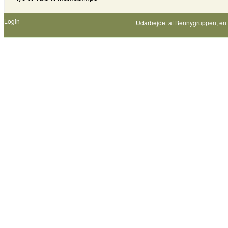
Login
Udarbejdet af
Bennygruppen
, en