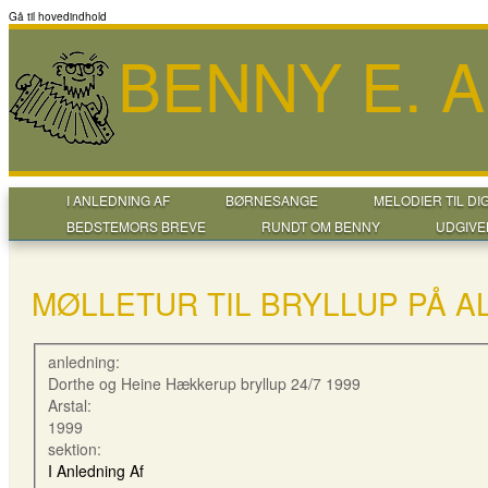
Gå til hovedindhold
BENNY E. 
I ANLEDNING AF
BØRNESANGE
MELODIER TIL DI
BEDSTEMORS BREVE
RUNDT OM BENNY
UDGIVE
MØLLETUR TIL BRYLLUP PÅ A
anledning:
Dorthe og Heine Hækkerup bryllup 24/7 1999
Arstal:
1999
sektion:
I Anledning Af