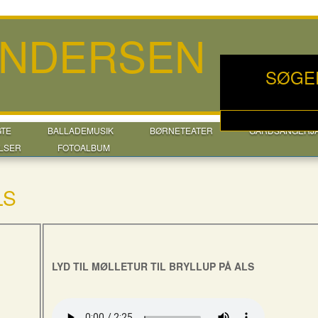
ANDERSEN
SØGE
GTE
BALLADEMUSIK
BØRNETEATER
GÅRDSANGERJ
LSER
FOTOALBUM
LS
LYD TIL MØLLETUR TIL BRYLLUP PÅ ALS