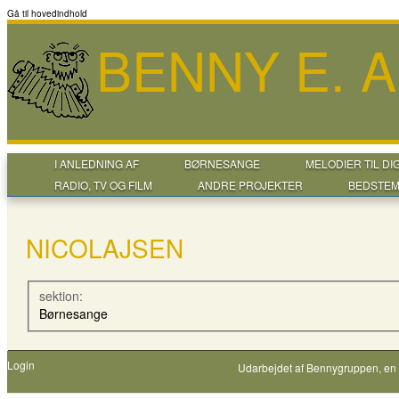
Gå til hovedindhold
BENNY E. 
I ANLEDNING AF
BØRNESANGE
MELODIER TIL DI
RADIO, TV OG FILM
ANDRE PROJEKTER
BEDSTEM
NICOLAJSEN
sektion:
Børnesange
Login
Udarbejdet af
Bennygruppen
, en