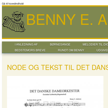
Gå til hovedindhold
BENNY E. 
I ANLEDNING AF
BØRNESANGE
MELODIER TIL DI
BEDSTEMORS BREVE
RUNDT OM BENNY
UDGIVE
NODE OG TEKST TIL DET DA