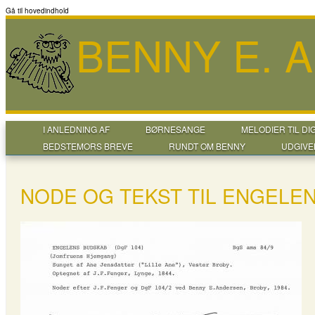
Gå til hovedindhold
BENNY E. 
I ANLEDNING AF
BØRNESANGE
MELODIER TIL DI
BEDSTEMORS BREVE
RUNDT OM BENNY
UDGIVE
NODE OG TEKST TIL ENGELEN