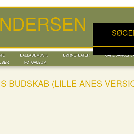
ANDERSEN
SØGE
GTE
BALLADEMUSIK
BØRNETEATER
GÅRDSANGERJ
LSER
FOTOALBUM
S BUDSKAB (LILLE ANES VERSI