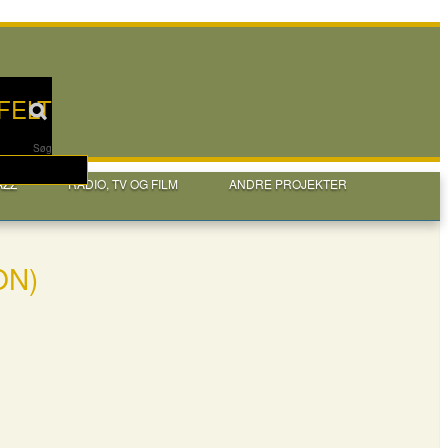
FELT
Søg
AZZ
RADIO, TV OG FILM
ANDRE PROJEKTER
ON)