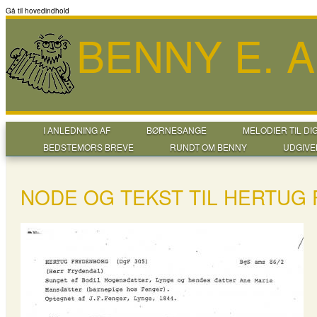
Gå til hovedindhold
BENNY E. 
I ANLEDNING AF
BØRNESANGE
MELODIER TIL DI
BEDSTEMORS BREVE
RUNDT OM BENNY
UDGIVE
NODE OG TEKST TIL HERTUG