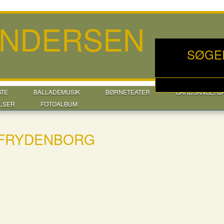
ANDERSEN
SØGE
GTE
BALLADEMUSIK
BØRNETEATER
GÅRDSANGERJ
LSER
FOTOALBUM
 FRYDENBORG