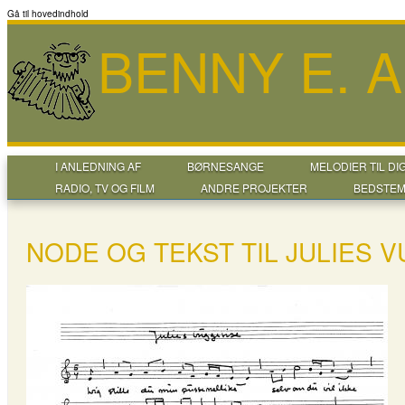
Gå til hovedindhold
BENNY E. 
I ANLEDNING AF
BØRNESANGE
MELODIER TIL DI
RADIO, TV OG FILM
ANDRE PROJEKTER
BEDSTEM
NODE OG TEKST TIL JULIES 