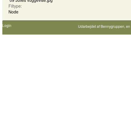
09 Julies vuggevise.jpg
Filtype:
Node
Login
Udarbejdet af
Bennygruppen
, en